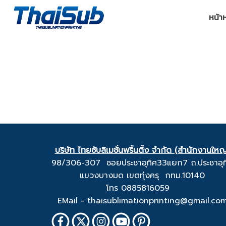
หน้า
บริษัท ไทยซับลิเมชั่นพริ้นติ้ง จำกัด (สำนักงานใหญ
98/306-307 ซอยประชาอุทิศ33แยก7 ถ.ประชาอุท
แขวงบางมด เขตทุ่งครุ กทม.10140
โทร 0885816059
EMail - thaisublimationprinting@gmail.co