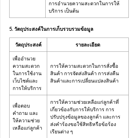
การอำนวยความสะดวกในการให้
บริการ เป็นต้น
5. วัตถุประสงค์ในการเก็บรวบรวมข้อมูล
วัตถุประสงค์
รายละเอียด
เพื่ออำนวย
ความสะดวก
การให้ความสะดวกในการสั่งซื้อ
ในการใช้งาน
สินค้า การจัดส่งสินค้า การส่งคืน
เว็บไซต์และ
สินค้าและการเปลี่ยนแปลงสินค้า
การให้บริการ
การให้ความช่วยเหลือแก่ลูกค้าที่
เพื่อตอบ
เกี่ยวข้องกับการให้บริการ การ
คำถาม และ
ปรับปรุงข้อมูลของลูกค้า และการ
ให้ความช่วย
ส่งคำร้องขอใช้สิทธิหรือข้อร้อง
เหลือแก่ลูกค้า
เรียนต่าง ๆ