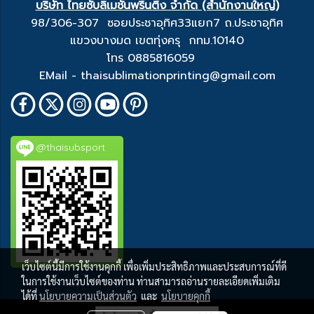
บริษัท ไทยซับลิเมชั่นพริ้นติ้ง จำกัด (สำนักงานใหญ่)
98/306-307 ซอยประชาอุทิศ33แยก7 ถ.ประชาอุทิศ
แขวงบางมด เขตทุ่งครุ กทม.10140
โทร 0885816059
EMail - thaisublimationprinting@gmail.com
@thaisubsport
เว็บไซต์นี้มีการใช้งานคุกกี้ เพื่อเพิ่มประสิทธิภาพและประสบการณ์ที่ดี
ในการใช้งานเว็บไซต์ของท่าน ท่านสามารถอ่านรายละเอียดเพิ่มเติม
ได้ที่
นโยบายความเป็นส่วนตัว
และ
นโยบายคุกกี้