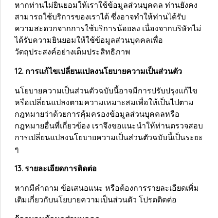
หากท่านไม่ยินยอมให้เราใช้ข้อมูลส่วนบุคคล ท่านยังคง
สามารถใช้บริการของเราได้ ซึ่งอาจทำให้ท่านได้รับ
ความสะดวกจากการใช้บริการน้อยลง เนื่องจากบริษัทไม่
ได้รับความยินยอมให้ใช้ข้อมูลส่วนบุคคลเพื่อ
วัตถุประสงค์อย่างเต็มประสิทธิภาพ
12. การแก้ไขเปลี่ยนแปลงนโยบายความเป็นส่วนตัว
นโยบายความเป็นส่วนตัวฉบับนี้อาจมีการปรับปรุงแก้ไข
หรือเปลี่ยนแปลงตามความเหมาะสมเพื่อให้เป็นไปตาม
กฎหมายว่าด้วยการคุ้มครองข้อมูลส่วนบุคคลหรือ
กฎหมายอื่นที่เกี่ยวข้อง เราจึงขอแนะนำให้ท่านตรวจสอบ
การเปลี่ยนแปลงนโยบายความเป็นส่วนตัวฉบับนี้เป็นระยะ
ๆ
13. รายละเอียดการติดต่อ
หากมีคำถาม ข้อเสนอแนะ หรือต้องการรายละเอียดเพิ่ม
เติมเกี่ยวกับนโยบายความเป็นส่วนตัว โปรดติดต่อ