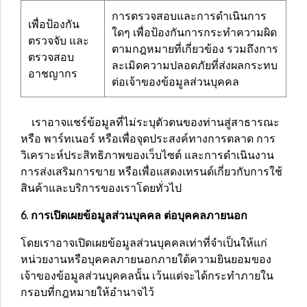
การตรวจสอบและการดำเนินการ
เพื่อป้องกัน
ใดๆ เพื่อป้องกันการกระทำความผิด
ตรวจจับ และ
ตามกฎหมายที่เกี่ยวข้อง รวมถึงการ
ตรวจสอบ
ละเมิดความปลอดภัยที่ส่งผลกระทบ
อาชญากร
ต่อเจ้าของข้อมูลส่วนบุคคล
เราอาจแชร์ข้อมูลที่ไม่ระบุตัวตนของท่านสู่สาธารณะ
หรือ พาร์ทเนอร์ หรือเพื่อจุดประสงค์ทางการตลาด การ
วิเคราะห์ประสิทธิภาพของเว็บไซต์ และการดำเนินงาน
การส่งเสริมการขาย หรือเพื่อแสดงเทรนด์เกี่ยวกับการใช้
สินค้าและบริการของเราโดยทั่วไป
6. การเปิดเผยข้อมูลส่วนบุคคล ต่อบุคคลภายนอก
โดยเราอาจเปิดเผยข้อมูลส่วนบุคคลเท่าที่จำเป็นให้แก่
หน่วยงานหรือบุคคลภายนอกภายใต้ความยินยอมของ
เจ้าของข้อมูลส่วนบุคคลนั้น เว้นแต่จะได้กระทำภายใน
กรอบที่กฎหมายให้อำนาจไว้