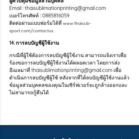
ผู้ควบคุมข้อมูลส่วนบุคคล
Email : thaisublimationprinting@gmail.com
เบอร์โทรศัพท์ : 0885816059
ติดต่อผ่านแบบฟอร์มได้ที่
www.thaisub-
sport.com/contactus
14. การลบบัญชีผู้ใช้งาน
กรณีที่ผู้ใช้ต้องการลบบัญชีผู้ใช้งาน สามารถแจ้งเราเพื่อ
ร้องขอการลบบัญชีผู้ใช้งานได้ตลอดเวลา โดยการส่ง
อีเมลมาที่ thaisublimationprinting@gmail.com เพื่อ
ดำเนินการลบบัญชีผู้ใช้ หลังจากที่ได้ลบบัญชีผู้ใช้งานแล้ว
ข้อมูลส่วนบุคคลของคุณในเซิร์ฟเวอร์จะถูกล้างออกและ
ไม่สามารถกู้คืนได้