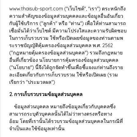
www.thaisub-sport.com ("เว็บไซต์", "เรา") ตระหนักถึง
ความสำคัญของข้อมูลส่วนบุคคลและข้อมูลอื่นอันเกี่ยว
กับผู้ใช้บริการ ("ลูกค้า" หรือ "ท่าน") เพื่อให้ท่านสามารถ
เชื่อมั่นได้ว่าเว็บไซต์ มีความโปร่งใสและความรับผิดชอบ
ในการเก็บรวบรวม ใช้หรือเปิดเผยข้อมูลของท่านตามพ
ระราชบัญญัติคุ้มครองข้อมูลส่วนบุคคล พ.ศ. 2562
("กฎหมายคุ้มครองข้อมูลส่วนบุคคล") รวมถึงกฎหมาย
อื่นที่เกี่ยวข้อง นโยบายการคุ้มครองข้อมูลส่วนบุคคล
("นโยบาย") นี้จึงได้ถูกจัดทำขึ้นเพื่อชี้แจงแก่ท่านถึงราย
ละเอียดเกี่ยวกับการเก็บรวบรวม ใช้หรือเปิดเผย (รวม
เรียกว่า "ประมวลผล")
2. การเก็บรวบรวมข้อมูลส่วนบุคคล
ข้อมูลส่วนบุคคล หมายถึงข้อมูลเกี่ยวกับบุคคลซึ่ง
สามารถระบุตัวบุคคลนั้นได้ไม่ว่าทางตรงหรือทาง
อ้อม โดยที่เรานั้นได้รวบรวมข้อมูลส่วนบุคคลในกรณีที่
จำเป็นและใช้ข้อมูลเท่านั้น