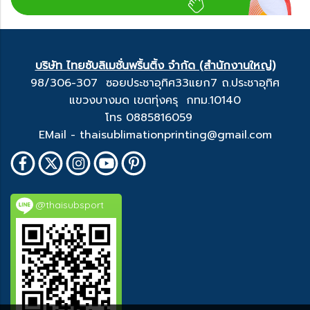
บริษัท ไทยซับลิเมชั่นพริ้นติ้ง จำกัด (สำนักงานใหญ่)
98/306-307 ซอยประชาอุทิศ33แยก7 ถ.ประชาอุทิศ
แขวงบางมด เขตทุ่งครุ กทม.10140
โทร 0885816059
EMail - thaisublimationprinting@gmail.com
@thaisubsport