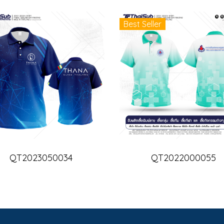
Best Seller
QT2023050034
QT2022000055