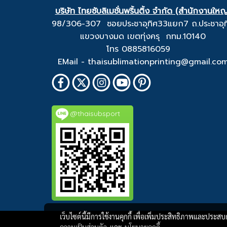
บริษัท ไทยซับลิเมชั่นพริ้นติ้ง จำกัด (สำนักงานใหญ
98/306-307 ซอยประชาอุทิศ33แยก7 ถ.ประชาอุท
แขวงบางมด เขตทุ่งครุ กทม.10140
โทร 0885816059
EMail - thaisublimationprinting@gmail.co
@thaisubsport
เว็บไซต์นี้มีการใช้งานคุกกี้ เพื่อเพิ่มประสิทธิภาพและประส