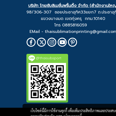
บริษัท ไทยซับลิเมชั่นพริ้นติ้ง จำกัด (สำนักงานใหญ
98/306-307 ซอยประชาอุทิศ33แยก7 ถ.ประชาอุท
แขวงบางมด เขตทุ่งครุ กทม.10140
โทร 0885816059
EMail - thaisublimationprinting@gmail.co
@thaisubsport
เว็บไซต์นี้มีการใช้งานคุกกี้ เพื่อเพิ่มประสิทธิภาพและประส