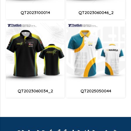
QT2023100014
QT2023060046_2
QT2023060034_2
QT2025050044