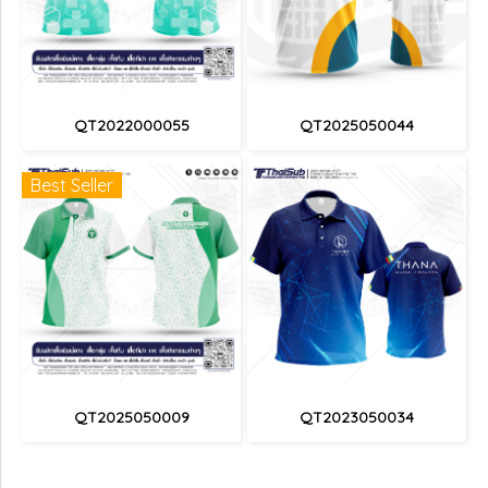
QT2022000055
QT2025050044
Best Seller
QT2025050009
QT2023050034