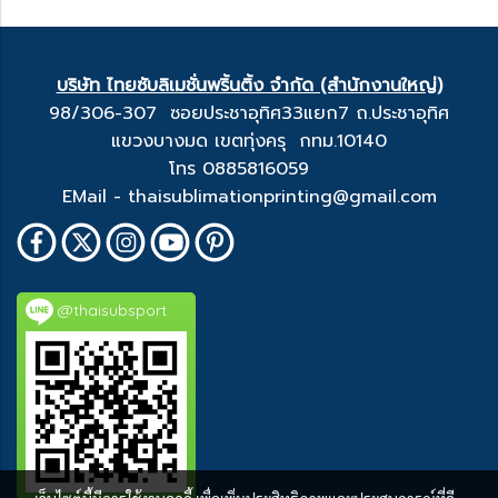
บริษัท ไทยซับลิเมชั่นพริ้นติ้ง จำกัด (สำนักงานใหญ่)
98/306-307 ซอยประชาอุทิศ33แยก7 ถ.ประชาอุทิศ
แขวงบางมด เขตทุ่งครุ กทม.10140
โทร 0885816059
EMail - thaisublimationprinting@gmail.com
@thaisubsport