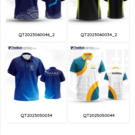
QT2023060046_2
QT2023060034_2
QT2023050034
QT2025050044