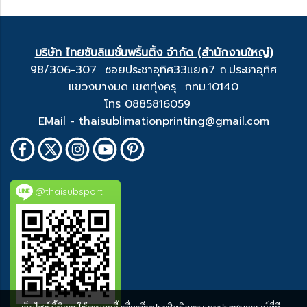
บริษัท ไทยซับลิเมชั่นพริ้นติ้ง จำกัด (สำนักงานใหญ่)
98/306-307 ซอยประชาอุทิศ33แยก7 ถ.ประชาอุทิศ
แขวงบางมด เขตทุ่งครุ กทม.10140
โทร 0885816059
EMail - thaisublimationprinting@gmail.com
@thaisubsport