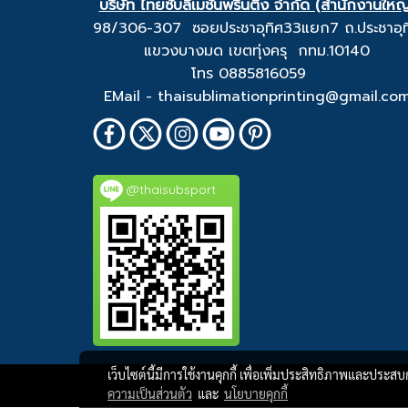
บริษัท ไทยซับลิเมชั่นพริ้นติ้ง จำกัด (สำนักงานใหญ
98/306-307 ซอยประชาอุทิศ33แยก7 ถ.ประชาอุท
แขวงบางมด เขตทุ่งครุ กทม.10140
โทร 0885816059
EMail - thaisublimationprinting@gmail.co
@thaisubsport
เว็บไซต์นี้มีการใช้งานคุกกี้ เพื่อเพิ่มประสิทธิภาพและประส
ความเป็นส่วนตัว
และ
นโยบายคุกกี้