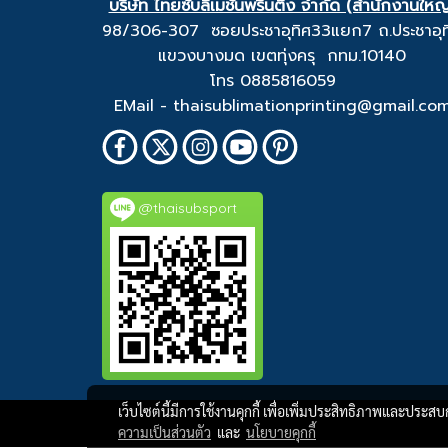
บริษัท ไทยซับลิเมชั่นพริ้นติ้ง จำกัด (สำนักงานใหญ
98/306-307 ซอยประชาอุทิศ33แยก7 ถ.ประชาอุท
แขวงบางมด เขตทุ่งครุ กทม.10140
โทร 0885816059
EMail - thaisublimationprinting@gmail.co
@thaisubsport
เว็บไซต์นี้มีการใช้งานคุกกี้ เพื่อเพิ่มประสิทธิภาพและประส
ความเป็นส่วนตัว
และ
นโยบายคุกกี้