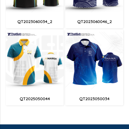
QT2023060034_2
QT2023060046_2
QT2025050044
QT2023050034