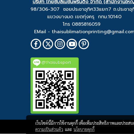
บริษัท ไทยซับลิเมชั่นพริ้นติ้ง จำกัด (สำนักงานใหญ
98/306-307 ซอยประชาอุทิศ33แยก7 ถ.ประชาอุท
แขวงบางมด เขตทุ่งครุ กทม.10140
โทร 0885816059
EMail - thaisublimationprinting@gmail.co
@thaisubsport
เว็บไซต์นี้มีการใช้งานคุกกี้ เพื่อเพิ่มประสิทธิภาพและประส
ความเป็นส่วนตัว
และ
นโยบายคุกกี้