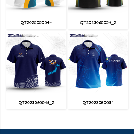
QT2025050044
QT2023060034_2
QT2023060046_2
QT2023050034