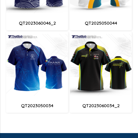
QT2023060046_2
QT2025050044
QT2023050034
QT2023060034_2