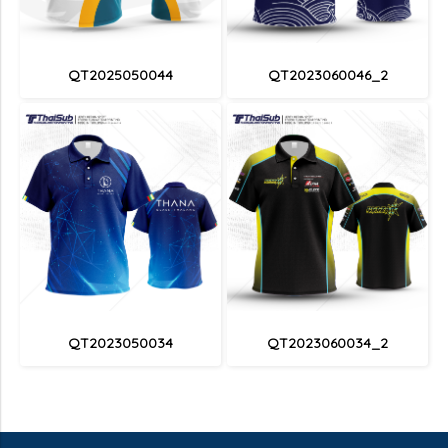
QT2025050044
QT2023060046_2
QT2023050034
QT2023060034_2