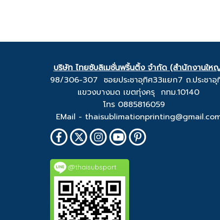
บริษัท ไทยซับลิเมชั่นพริ้นติ้ง จำกัด (สำนักงานใหญ
98/306-307 ซอยประชาอุทิศ33แยก7 ถ.ประชาอุท
แขวงบางมด เขตทุ่งครุ กทม.10140
โทร 0885816059
EMail - thaisublimationprinting@gmail.co
@thaisubsport