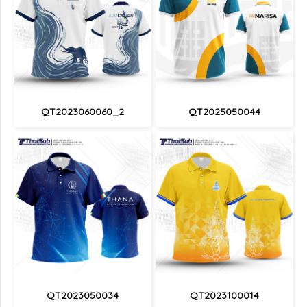
QT2023060060_2
QT2025050044
QT2023050034
QT2023100014