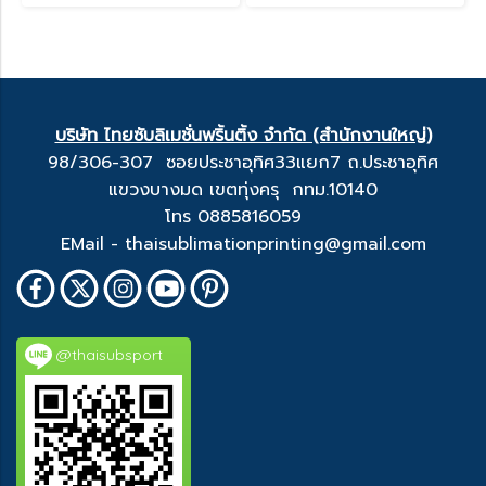
บริษัท ไทยซับลิเมชั่นพริ้นติ้ง จำกัด (สำนักงานใหญ่)
98/306-307 ซอยประชาอุทิศ33แยก7 ถ.ประชาอุทิศ
แขวงบางมด เขตทุ่งครุ กทม.10140
โทร 0885816059
EMail - thaisublimationprinting@gmail.com
@thaisubsport