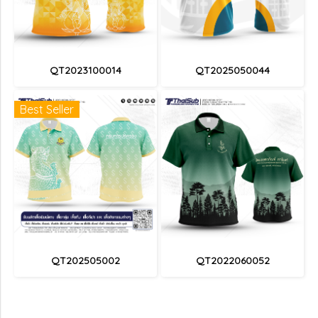
QT2023100014
QT2025050044
Best Seller
QT202505002
QT2022060052