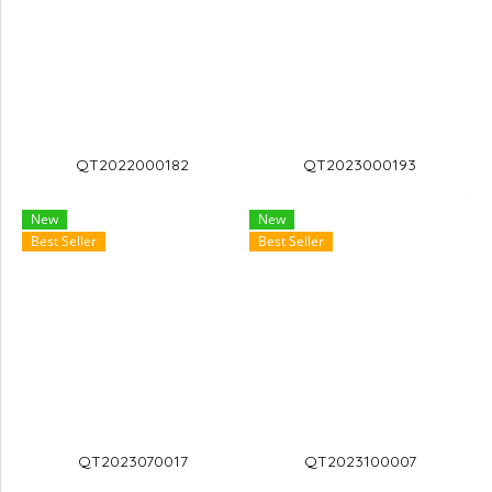
QT2022000182
QT2023000193
New
New
Best Seller
Best Seller
QT2023070017
QT2023100007