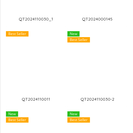
QT2024110030_1
QT2024000145
Best Seller
New
Best Seller
QT2024110011
QT2024110030-2
New
New
Best Seller
Best Seller