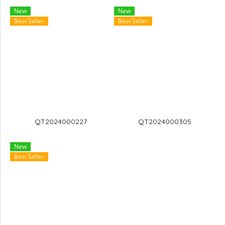
New
New
Best Seller
Best Seller
QT2024000227
QT2024000305
New
Best Seller