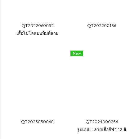
QT2022060052
QT202200186
เสื้อโปโลแบบพิมพ์ลาย
New
QT2025050060
QT2024000256
รูปแบบ : ลายเสื้อกีฬา 12 สี